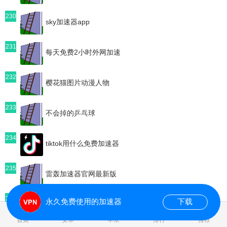
230
sky加速器app
231
每天免费2小时外网加速
232
樱花猫图片动漫人物
233
不会掉的乒乓球
234
tiktok用什么免费加速器
235
雷轰加速器官网最新版
236
永久免费使用的加速器
下载
免费加速器试用24小时有效
0.044675s
首页
安卓
苹果
排行
推荐