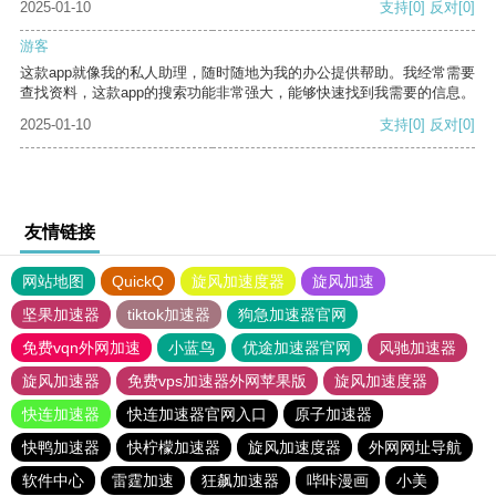
2025-01-10
支持
[0]
反对
[0]
游客
这款app就像我的私人助理，随时随地为我的办公提供帮助。我经常需要
查找资料，这款app的搜索功能非常强大，能够快速找到我需要的信息。
2025-01-10
支持
[0]
反对
[0]
友情链接
网站地图
QuickQ
旋风加速度器
旋风加速
坚果加速器
tiktok加速器
狗急加速器官网
免费vqn外网加速
小蓝鸟
优途加速器官网
风驰加速器
旋风加速器
免费vps加速器外网苹果版
旋风加速度器
快连加速器
快连加速器官网入口
原子加速器
快鸭加速器
快柠檬加速器
旋风加速度器
外网网址导航
软件中心
雷霆加速
狂飙加速器
哔咔漫画
小美