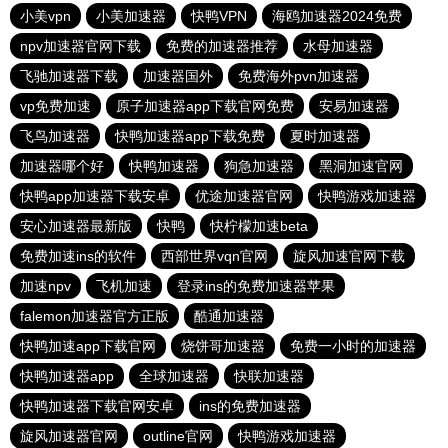
小美vpn
小美加速器
快鸭VPN
海鸥加速器2024免费
npv加速器官网下载
免费的加速器推荐
水母加速器
飞驰加速器下载
加速器国外
免费海外pvn加速器
vp免费加速
原子加速器app下载官网免费
安易加速器
飞鸟加速器
快鸭加速器app下载免费
夏时加速器
加速器哪个好
快鸭加速器
狗急加速器
黑洞加速官网
快鸭app加速器下载安卓
优途加速器官网
快鸭游戏加速器
安心加速器最新版
快鸭
快柠檬加速beta
免费加速ins的软件
西部世界vqn官网
旋风加速官网下载
加速npv
飞机加速
登录ins的免费加速器苹果
falemon加速器官方正版
酷通加速器
快鸭加速app下载官网
烧饼哥加速器
免费一小时的加速器
快鸭加速器app
全球加速器
快联加速器
快鸭加速器下载官网安卓
ins的免费加速器
旋风加速器官网
outline官网
快鸭游戏加速器