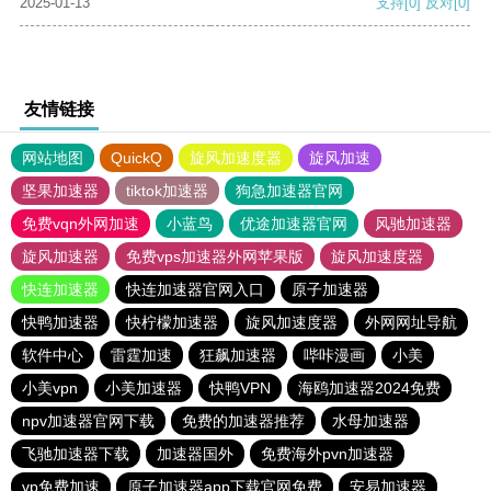
2025-01-13
支持
[0]
反对
[0]
友情链接
网站地图
QuickQ
旋风加速度器
旋风加速
坚果加速器
tiktok加速器
狗急加速器官网
免费vqn外网加速
小蓝鸟
优途加速器官网
风驰加速器
旋风加速器
免费vps加速器外网苹果版
旋风加速度器
快连加速器
快连加速器官网入口
原子加速器
快鸭加速器
快柠檬加速器
旋风加速度器
外网网址导航
软件中心
雷霆加速
狂飙加速器
哔咔漫画
小美
小美vpn
小美加速器
快鸭VPN
海鸥加速器2024免费
npv加速器官网下载
免费的加速器推荐
水母加速器
飞驰加速器下载
加速器国外
免费海外pvn加速器
vp免费加速
原子加速器app下载官网免费
安易加速器