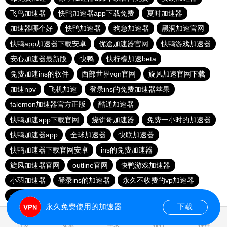
飞鸟加速器
快鸭加速器app下载免费
夏时加速器
加速器哪个好
快鸭加速器
狗急加速器
黑洞加速官网
快鸭app加速器下载安卓
优途加速器官网
快鸭游戏加速器
安心加速器最新版
快鸭
快柠檬加速beta
免费加速ins的软件
西部世界vqn官网
旋风加速官网下载
加速npv
飞机加速
登录ins的免费加速器苹果
falemon加速器官方正版
酷通加速器
快鸭加速app下载官网
烧饼哥加速器
免费一小时的加速器
快鸭加速器app
全球加速器
快联加速器
快鸭加速器下载官网安卓
ins的免费加速器
旋风加速器官网
outline官网
快鸭游戏加速器
小羽加速器
登录ins的加速器
永久不收费的vp加速器
一元机场clash官网下载
起飞加速器ios
安易加速器
永久免费使用的加速器
下载
0.041943s
首页
安卓
苹果
排行
推荐