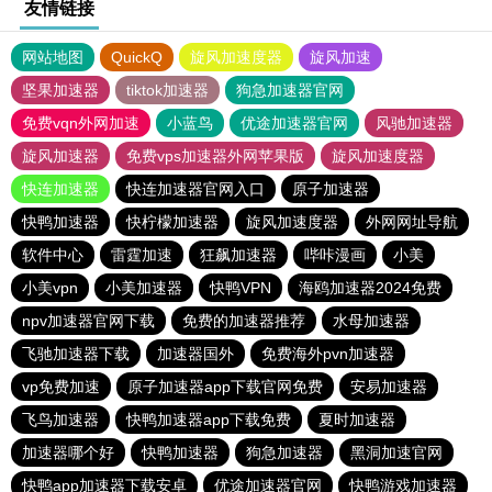
友情链接
网站地图
QuickQ
旋风加速度器
旋风加速
坚果加速器
tiktok加速器
狗急加速器官网
免费vqn外网加速
小蓝鸟
优途加速器官网
风驰加速器
旋风加速器
免费vps加速器外网苹果版
旋风加速度器
快连加速器
快连加速器官网入口
原子加速器
快鸭加速器
快柠檬加速器
旋风加速度器
外网网址导航
软件中心
雷霆加速
狂飙加速器
哔咔漫画
小美
小美vpn
小美加速器
快鸭VPN
海鸥加速器2024免费
npv加速器官网下载
免费的加速器推荐
水母加速器
飞驰加速器下载
加速器国外
免费海外pvn加速器
vp免费加速
原子加速器app下载官网免费
安易加速器
飞鸟加速器
快鸭加速器app下载免费
夏时加速器
加速器哪个好
快鸭加速器
狗急加速器
黑洞加速官网
快鸭app加速器下载安卓
优途加速器官网
快鸭游戏加速器